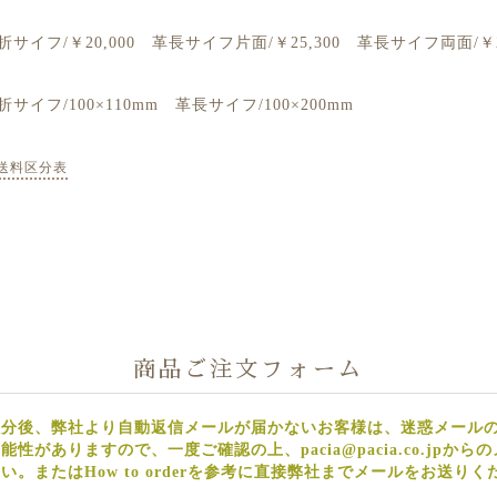
折サイフ/￥20,000 革長サイフ片面/￥25,300 革長サイフ両面/￥
折サイフ/100×110mm 革長サイフ/100×200mm
送料区分表
商品ご注文フォーム
数分後、弊社より自動返信メールが届かないお客様は、迷惑メール
性がありますので、一度ご確認の上、pacia@pacia.co.jpか
。またはHow to orderを参考に直接弊社までメールをお送りく