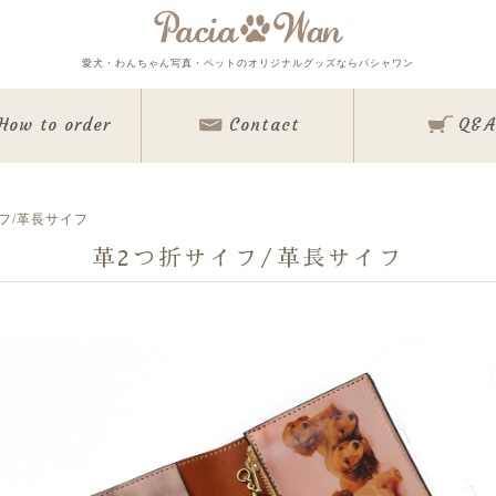
メインメニュー
愛犬・わんちゃん写真・ペットのオリジナルグッズならパシャワン
Top
Goods
How to order
Contact
Q&A
Memorial Goods・出張撮影
撮影会スケジュール
How to order
Q&A
About
フ/革長サイフ
Contact
革2つ折サイフ/革長サイフ
Staff blog
Privacy Policy
ワンちゃん写真集
今月のパシャワン月間グランプリ
最新月撮影会アルバム
取扱商品一覧
日用雑貨＆文具
マグカップ
クリアファイル
眼鏡ケース
インテリア雑貨
クリルフォト
アクリル時計
キャンバスフォト
クリスタルレーザーフ
バッグ＆ポーチ