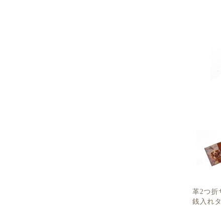
ショルダーバッ
革キーホルダー
革ストラップ
革コイ
ドライ
革2つ折
銭入れ