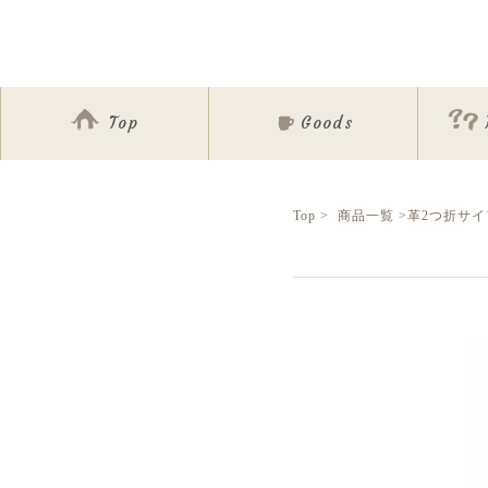
Top
Goods
Top
>
商品一覧
>
革2つ折サイ
ア