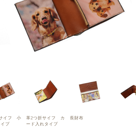
グ
Aトートバッグ
Cトートバッグ
ファスナーバッグ
ポーチ
キャリーバ
ファブリック＆マット
ブランケット
スポーツタオル/バスタオル
クッション
Tシャツ
スヌー
革製品
ンケース
革2つ折サイフ/革長サイフ
革パスケース
革カードケース
革
スマホ＆タブレットケース
手帳型スマホケース
スマホハードケース
ゴルフ用品＆ペット用品
バーカバー
パターカバー
カジノチップマーカー
ゴルフタオル
フー
データ＆プリント
ポスター
カレンダー
データ
メモリアルグッズ＆出張撮影
メモリアル オーバル
メモリアル ハート
出張撮影
サイフ 小
革2つ折サイフ カ
長財布
タイプ
ード入れタイプ