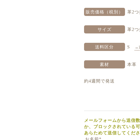
販売価格（税別）
革2つ
サイズ
革2つ
送料区分
S
→
素材
本革
約4週間で発送
メールフォームから送信
か、ブロックされている可能
あらためて送信してください
お名前*