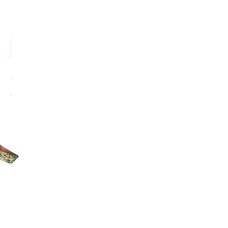
ッグ
ビッグポーチ
ド
名刺入れ
革キーケース
革トートバッグ
ドボウル