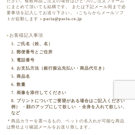
ださい。複数商品ご注文の場合はひとつのご注文フォーム
Staff blog
にまとめて頂いても結構です。 または下記メール宛まで必
要事項を記入してお送り下さい。 ↓こちらからメールソフ
Privacy Policy
トが起動します
pacia@pacia.co.jp
ワンちゃん写真集
お客様記入事項
今月のパシャワン月間グランプリ
1. ご氏名（姓、名）
2. 郵便番号とご住所
最新月撮影会アルバム
3. 電話番号
4. お支払方法（銀行振込先払い・商品代引き）
取扱商品一覧
5. 商品名
日用雑貨＆文具
6. 数量
マグカップ
7. 画像を添付してください
8. プリントについてご要望がある場合はご記入ください
クリアファイル
例） ・顔のアップにして欲しい ・全身を入れて欲しい、
など
眼鏡ケース
＊商品カラーを選べるもの、ペットの名入れが可能な商品
は弊社より確認メールをお送り致します。
インテリア雑貨