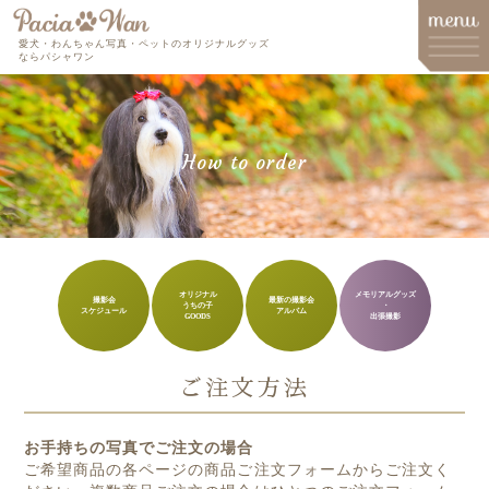
愛犬・わんちゃん写真・ペットのオリジナルグッズ
ならパシャワン
メインメニュー
How to order
Top
Goods
Memorial Goods・出張撮影
撮影会スケジュール
オリジナル
メモリアルグッズ
撮影会
最新の撮影会
うちの子
・
スケジュール
アルバム
GOODS
出張撮影
How to order
Q&A
ご注文方法
About
お手持ちの写真でご注文の場合
Contact
ご希望商品の各ページの商品ご注文フォームからご注文く