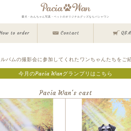
メインメニュー
愛犬・わんちゃん写真・ペットのオリジナルグッズならパシャワン
Top
Goods
How to order
Contact
Q&A
Memorial Goods・出張撮影
撮影会スケジュール
How to order
Q&A
About
アルバムの撮影会に参加してくれたワンちゃんたちをご
Contact
Staff blog
今月のPacia Wanグランプリはこちら
Privacy Policy
ワンちゃん写真集
今月のパシャワン月間グランプリ
Pacia Wan's cast
最新月撮影会アルバム
取扱商品一覧
日用雑貨＆文具
マグカップ
クリアファイル
眼鏡ケース
インテリア雑貨
クリルフォト
アクリル時計
キャンバスフォト
クリスタルレーザーフ
バッグ＆ポーチ