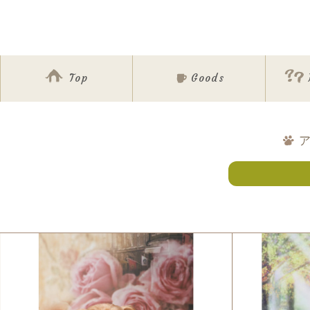
Top
Goods
ア