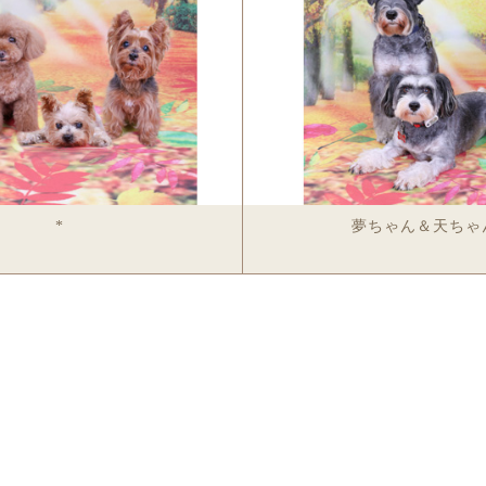
グ
Aトートバッグ
Cトートバッグ
ファスナーバッグ
ポーチ
キャリーバ
ファブリック＆マット
ブランケット
スポーツタオル/バスタオル
クッション
Tシャツ
スヌー
革製品
ンケース
革2つ折サイフ/革長サイフ
革パスケース
革カードケース
革
スマホ＆タブレットケース
手帳型スマホケース
スマホハードケース
ゴルフ用品＆ペット用品
バーカバー
パターカバー
カジノチップマーカー
ゴルフタオル
フー
データ＆プリント
ポスター
カレンダー
データ
*
夢ちゃん＆天ちゃ
メモリアルグッズ＆出張撮影
メモリアル オーバル
メモリアル ハート
出張撮影