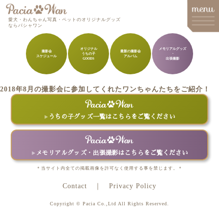
愛犬・わんちゃん写真・ペットのオリジナルグッズ
ならパシャワン
オリジナル
メモリアルグッズ
撮影会
最新の撮影会
うちの子
・
スケジュール
アルバム
メインメニュー
GOODS
出張撮影
Top
2018年8月の撮影会に参加してくれたワンちゃんたちをご紹介！
Goods
Memorial Goods・出張撮影
うちの子グッズ一覧はこちらをご覧ください
撮影会スケジュール
How to order
メモリアルグッズ・出張撮影はこちらをご覧ください
Q&A
＊当サイト内全ての掲載画像を許可なく使用する事を禁じます。＊
Contact
Privacy Policy
About
Copyright © Pacia Co.,Ltd All Rights Reserved.
Contact