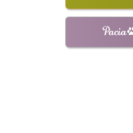
ショルダーバッ
革キーホルダー
革ストラップ
革コイ
ドライ