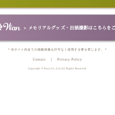
グ
Aトートバッグ
Cトートバッグ
ファスナーバッグ
ポーチ
キャリーバ
ファブリック＆マット
ブランケット
スポーツタオル/バスタオル
クッション
Tシャツ
スヌー
革製品
ンケース
革2つ折サイフ/革長サイフ
革パスケース
革カードケース
革
スマホ＆タブレットケース
メモリアルグッズ・出張撮影はこちらを
手帳型スマホケース
スマホハードケース
ゴルフ用品＆ペット用品
バーカバー
パターカバー
カジノチップマーカー
ゴルフタオル
フー
データ＆プリント
＊当サイト内全ての掲載画像を許可なく使用する事を禁じます。＊
ポスター
カレンダー
データ
メモリアルグッズ＆出張撮影
Contact
Privacy Policy
メモリアル オーバル
メモリアル ハート
出張撮影
Copyright © Pacia Co.,Ltd All Rights Reserved.