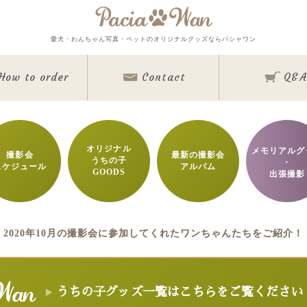
メインメニュー
愛犬・わんちゃん写真・ペットのオリジナルグッズならパシャワン
Top
Goods
How to order
Contact
Q&A
Memorial Goods・出張撮影
撮影会スケジュール
How to order
Q&A
About
Contact
オリジナル
メモリアルグ
撮影会
最新の撮影会
うちの子
Staff blog
・
スケジュール
アルバム
GOODS
Privacy Policy
出張撮影
ワンちゃん写真集
今月のパシャワン月間グランプリ
最新月撮影会アルバム
取扱商品一覧
2020年10月の撮影会に参加してくれたワンちゃんたちをご紹介！
日用雑貨＆文具
マグカップ
クリアファイル
眼鏡ケース
インテリア雑貨
クリルフォト
アクリル時計
キャンバスフォト
クリスタルレーザーフ
うちの子グッズ一覧はこちらをご覧ください
バッグ＆ポーチ