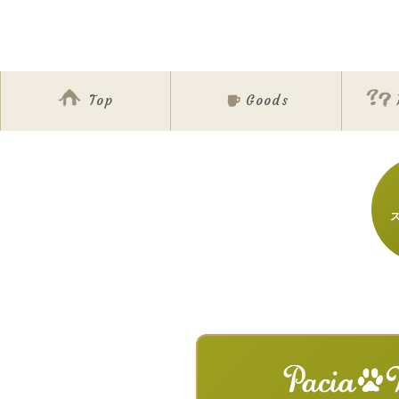
Top
Goods
ア