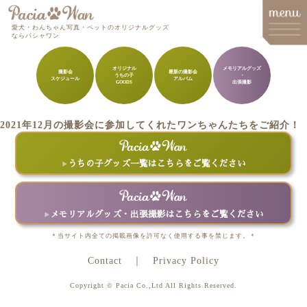
愛犬・わんちゃん写真・ペットのオリジナルグッズ
ならパシャワン
オリジナル
メモリアルグッズ
撮影会
最新の撮影会
うちの子
・
スケジュール
アルバム
メインメニュー
GOODS
出張撮影
Top
2021年12月の撮影会に参加してくれたワンちゃんたちをご紹介！
Goods
Memorial Goods・出張撮影
うちの子グッズ一覧はこちらをご覧ください
撮影会スケジュール
How to order
メモリアルグッズ・出張撮影はこちらをご覧ください
Q&A
＊当サイト内全ての掲載画像を許可なく使用する事を禁じます。＊
Contact
Privacy Policy
About
Copyright © Pacia Co.,Ltd All Rights Reserved.
Contact