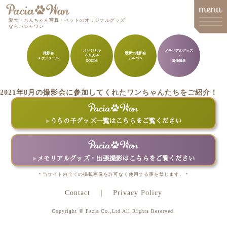
愛犬・わんちゃん写真・ペットのオリジナルグッズ
ならパシャワン
オリジナル
メモリアルグッズ
撮影会
最新の撮影会
うちの子
・
スケジュール
アルバム
メインメニュー
GOODS
出張撮影
Top
2021年8月の撮影会に参加してくれたワンちゃんたちをご紹介！
Goods
Memorial Goods・出張撮影
うちの子グッズ一覧はこちらをご覧ください
撮影会スケジュール
How to order
メモリアルグッズ・出張撮影はこちらをご覧ください
Q&A
＊当サイト内全ての掲載画像を許可なく使用する事を禁じます。＊
Contact
Privacy Policy
About
Copyright © Pacia Co.,Ltd All Rights Reserved.
Contact