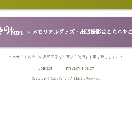
グ
Aトートバッグ
Cトートバッグ
ファスナーバッグ
ポーチ
キャリーバ
ファブリック＆マット
ブランケット
スポーツタオル/バスタオル
クッション
Tシャツ
スヌー
革製品
ンケース
革2つ折サイフ/革長サイフ
革パスケース
革カードケース
革
スマホ＆タブレットケース
メモリアルグッズ・出張撮影はこちらを
手帳型スマホケース
スマホハードケース
ゴルフ用品＆ペット用品
バーカバー
パターカバー
カジノチップマーカー
ゴルフタオル
フー
データ＆プリント
＊当サイト内全ての掲載画像を許可なく使用する事を禁じます。＊
ポスター
カレンダー
データ
メモリアルグッズ＆出張撮影
Contact
Privacy Policy
メモリアル オーバル
メモリアル ハート
出張撮影
Copyright © Pacia Co.,Ltd All Rights Reserved.