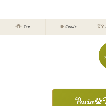
Top
Goods
ア