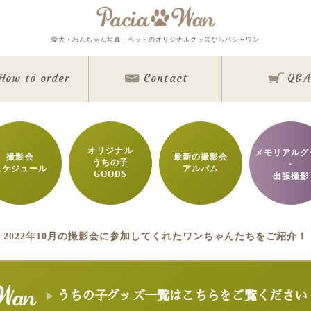
メインメニュー
愛犬・わんちゃん写真・ペットのオリジナルグッズならパシャワン
Top
Goods
How to order
Contact
Q&A
Memorial Goods・出張撮影
撮影会スケジュール
How to order
Q&A
About
Contact
オリジナル
メモリアルグ
撮影会
最新の撮影会
うちの子
Staff blog
・
スケジュール
アルバム
GOODS
Privacy Policy
出張撮影
ワンちゃん写真集
今月のパシャワン月間グランプリ
最新月撮影会アルバム
取扱商品一覧
2022年10月の撮影会に参加してくれたワンちゃんたちをご紹介！
日用雑貨＆文具
マグカップ
クリアファイル
眼鏡ケース
インテリア雑貨
クリルフォト
アクリル時計
キャンバスフォト
クリスタルレーザーフ
うちの子グッズ一覧はこちらをご覧ください
バッグ＆ポーチ