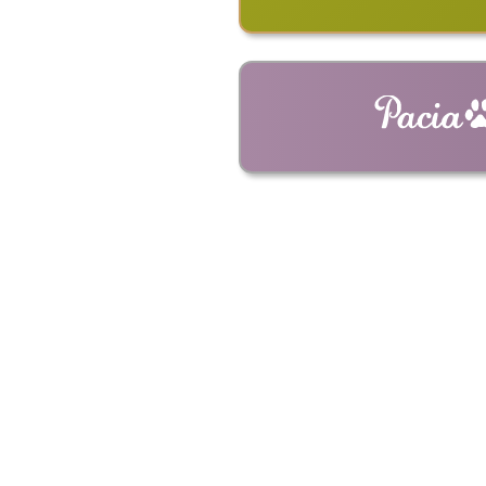
ショルダーバッ
革キーホルダー
革ストラップ
革コイ
ドライ