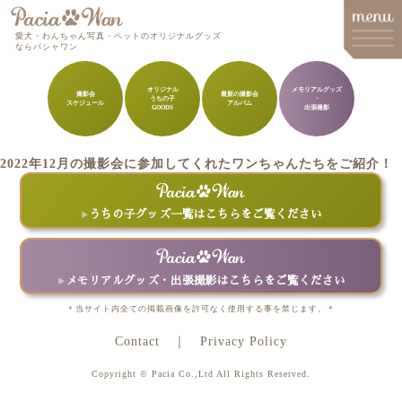
愛犬・わんちゃん写真・ペットのオリジナルグッズ
ならパシャワン
オリジナル
メモリアルグッズ
撮影会
最新の撮影会
うちの子
・
スケジュール
アルバム
メインメニュー
GOODS
出張撮影
Top
2022年12月の撮影会に参加してくれたワンちゃんたちをご紹介！
Goods
Memorial Goods・出張撮影
うちの子グッズ一覧はこちらをご覧ください
撮影会スケジュール
How to order
メモリアルグッズ・出張撮影はこちらをご覧ください
Q&A
＊当サイト内全ての掲載画像を許可なく使用する事を禁じます。＊
Contact
Privacy Policy
About
Copyright © Pacia Co.,Ltd All Rights Reserved.
Contact