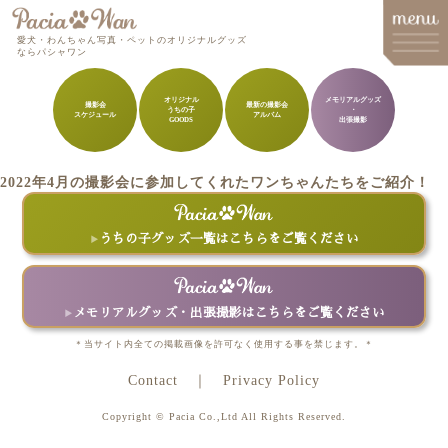
愛犬・わんちゃん写真・ペットのオリジナルグッズ
ならパシャワン
オリジナル
メモリアルグッズ
撮影会
最新の撮影会
うちの子
・
スケジュール
アルバム
メインメニュー
GOODS
出張撮影
Top
2022年4月の撮影会に参加してくれたワンちゃんたちをご紹介！
Goods
Memorial Goods・出張撮影
うちの子グッズ一覧はこちらをご覧ください
撮影会スケジュール
How to order
メモリアルグッズ・出張撮影はこちらをご覧ください
Q&A
＊当サイト内全ての掲載画像を許可なく使用する事を禁じます。＊
Contact
Privacy Policy
About
Copyright © Pacia Co.,Ltd All Rights Reserved.
Contact