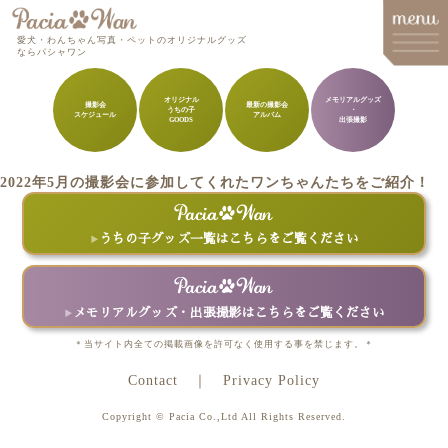
愛犬・わんちゃん写真・ペットのオリジナルグッズ
ならパシャワン
オリジナル
メモリアルグッズ
撮影会
最新の撮影会
うちの子
・
スケジュール
アルバム
メインメニュー
GOODS
出張撮影
Top
2022年5月の撮影会に参加してくれたワンちゃんたちをご紹介！
Goods
Memorial Goods・出張撮影
うちの子グッズ一覧はこちらをご覧ください
撮影会スケジュール
How to order
メモリアルグッズ・出張撮影はこちらをご覧ください
Q&A
＊当サイト内全ての掲載画像を許可なく使用する事を禁じます。＊
Contact
Privacy Policy
About
Copyright © Pacia Co.,Ltd All Rights Reserved.
Contact