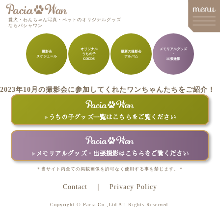
愛犬・わんちゃん写真・ペットのオリジナルグッズ
ならパシャワン
オリジナル
メモリアルグッズ
撮影会
最新の撮影会
うちの子
・
スケジュール
アルバム
メインメニュー
GOODS
出張撮影
Top
2023年10月の撮影会に参加してくれたワンちゃんたちをご紹介！
Goods
Memorial Goods・出張撮影
うちの子グッズ一覧はこちらをご覧ください
撮影会スケジュール
How to order
メモリアルグッズ・出張撮影はこちらをご覧ください
Q&A
＊当サイト内全ての掲載画像を許可なく使用する事を禁じます。＊
Contact
Privacy Policy
About
Copyright © Pacia Co.,Ltd All Rights Reserved.
Contact