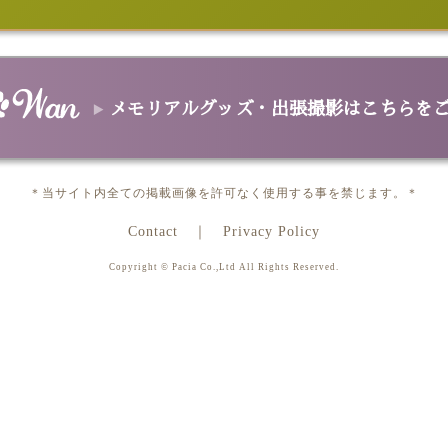
グ
Aトートバッグ
Cトートバッグ
ファスナーバッグ
ポーチ
キャリーバ
ファブリック＆マット
ブランケット
スポーツタオル/バスタオル
クッション
Tシャツ
スヌー
革製品
ンケース
革2つ折サイフ/革長サイフ
革パスケース
革カードケース
革
スマホ＆タブレットケース
メモリアルグッズ・出張撮影はこちらを
手帳型スマホケース
スマホハードケース
ゴルフ用品＆ペット用品
バーカバー
パターカバー
カジノチップマーカー
ゴルフタオル
フー
データ＆プリント
＊当サイト内全ての掲載画像を許可なく使用する事を禁じます。＊
ポスター
カレンダー
データ
メモリアルグッズ＆出張撮影
Contact
Privacy Policy
メモリアル オーバル
メモリアル ハート
出張撮影
Copyright © Pacia Co.,Ltd All Rights Reserved.