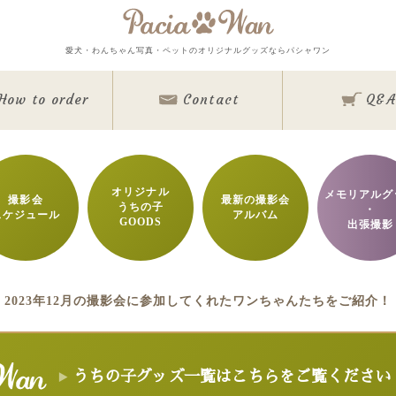
メインメニュー
愛犬・わんちゃん写真・ペットのオリジナルグッズならパシャワン
Top
Goods
How to order
Contact
Q&A
Memorial Goods・出張撮影
撮影会スケジュール
How to order
Q&A
About
Contact
オリジナル
メモリアルグ
撮影会
最新の撮影会
うちの子
Staff blog
・
スケジュール
アルバム
GOODS
Privacy Policy
出張撮影
ワンちゃん写真集
今月のパシャワン月間グランプリ
最新月撮影会アルバム
取扱商品一覧
2023年12月の撮影会に参加してくれたワンちゃんたちをご紹介！
日用雑貨＆文具
マグカップ
クリアファイル
眼鏡ケース
インテリア雑貨
クリルフォト
アクリル時計
キャンバスフォト
クリスタルレーザーフ
うちの子グッズ一覧はこちらをご覧ください
バッグ＆ポーチ