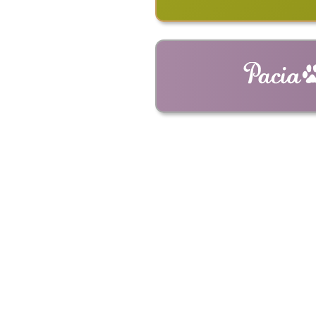
ショルダーバッ
革キーホルダー
革ストラップ
革コイ
ドライ