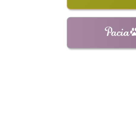
ショルダーバッ
革キーホルダー
革ストラップ
革コイ
ドライ