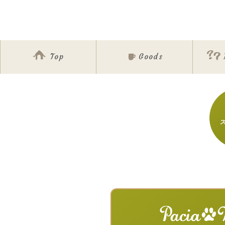
Top
Goods
ア