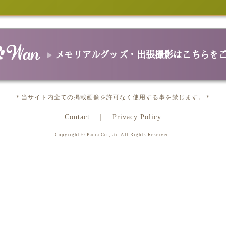
グ
Aトートバッグ
Cトートバッグ
ファスナーバッグ
ポーチ
キャリーバ
ファブリック＆マット
ブランケット
スポーツタオル/バスタオル
クッション
Tシャツ
スヌー
革製品
ンケース
革2つ折サイフ/革長サイフ
革パスケース
革カードケース
革
スマホ＆タブレットケース
メモリアルグッズ・出張撮影はこちらを
手帳型スマホケース
スマホハードケース
ゴルフ用品＆ペット用品
バーカバー
パターカバー
カジノチップマーカー
ゴルフタオル
フー
データ＆プリント
＊当サイト内全ての掲載画像を許可なく使用する事を禁じます。＊
ポスター
カレンダー
データ
メモリアルグッズ＆出張撮影
Contact
Privacy Policy
メモリアル オーバル
メモリアル ハート
出張撮影
Copyright © Pacia Co.,Ltd All Rights Reserved.