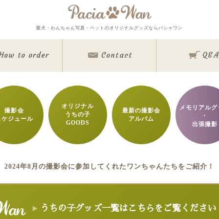
メインメニュー
愛犬・わんちゃん写真・ペットのオリジナルグッズならパシャワン
Top
Goods
How to order
Contact
Q&A
Memorial Goods・出張撮影
撮影会スケジュール
How to order
Q&A
About
Contact
オリジナル
メモリアルグ
撮影会
最新の撮影会
うちの子
Staff blog
・
スケジュール
アルバム
GOODS
Privacy Policy
出張撮影
ワンちゃん写真集
今月のパシャワン月間グランプリ
最新月撮影会アルバム
取扱商品一覧
2024年8月の撮影会に参加してくれたワンちゃんたちをご紹介！
日用雑貨＆文具
マグカップ
クリアファイル
眼鏡ケース
インテリア雑貨
クリルフォト
アクリル時計
キャンバスフォト
クリスタルレーザーフ
うちの子グッズ一覧はこちらをご覧ください
バッグ＆ポーチ