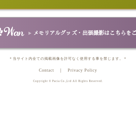
グ
Aトートバッグ
Cトートバッグ
ファスナーバッグ
ポーチ
キャリーバ
ファブリック＆マット
ブランケット
スポーツタオル/バスタオル
クッション
Tシャツ
スヌー
革製品
ンケース
革2つ折サイフ/革長サイフ
革パスケース
革カードケース
革
スマホ＆タブレットケース
メモリアルグッズ・出張撮影はこちらを
手帳型スマホケース
スマホハードケース
ゴルフ用品＆ペット用品
バーカバー
パターカバー
カジノチップマーカー
ゴルフタオル
フー
データ＆プリント
＊当サイト内全ての掲載画像を許可なく使用する事を禁じます。＊
ポスター
カレンダー
データ
メモリアルグッズ＆出張撮影
Contact
Privacy Policy
メモリアル オーバル
メモリアル ハート
出張撮影
Copyright © Pacia Co.,Ltd All Rights Reserved.