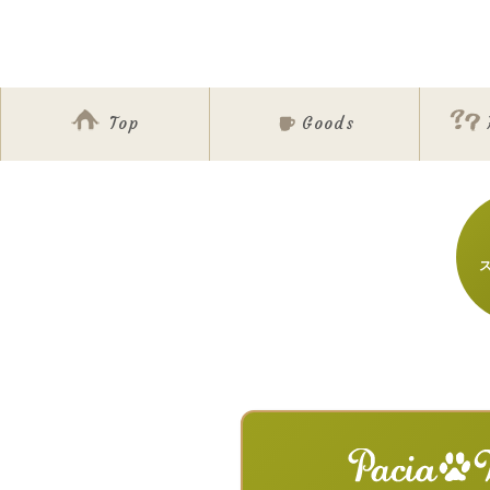
Top
Goods
ア