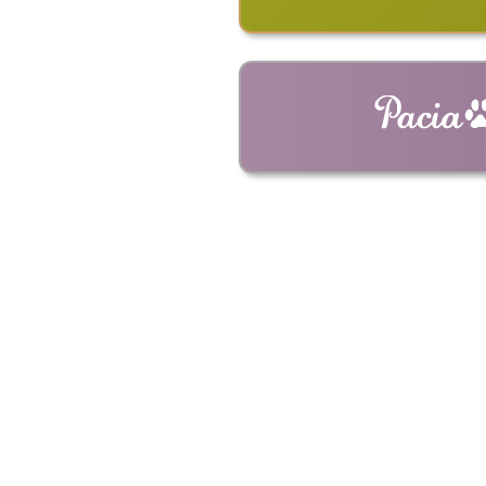
ショルダーバッ
革キーホルダー
革ストラップ
革コイ
ドライ