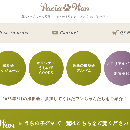
メインメニュー
愛犬・わんちゃん写真・ペットのオリジナルグッズならパシャワン
Top
Goods
How to order
Contact
Q&A
Memorial Goods・出張撮影
撮影会スケジュール
How to order
Q&A
About
Contact
オリジナル
メモリアルグ
撮影会
最新の撮影会
うちの子
Staff blog
・
スケジュール
アルバム
GOODS
Privacy Policy
出張撮影
ワンちゃん写真集
今月のパシャワン月間グランプリ
最新月撮影会アルバム
取扱商品一覧
2025年2月の撮影会に参加してくれたワンちゃんたちをご紹介！
日用雑貨＆文具
マグカップ
クリアファイル
眼鏡ケース
インテリア雑貨
クリルフォト
アクリル時計
キャンバスフォト
クリスタルレーザーフ
うちの子グッズ一覧はこちらをご覧ください
バッグ＆ポーチ