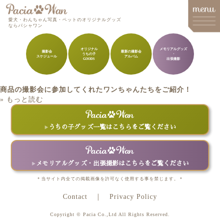
愛犬・わんちゃん写真・ペットのオリジナルグッズ
ならパシャワン
オリジナル
メモリアルグッズ
撮影会
最新の撮影会
うちの子
・
スケジュール
アルバム
メインメニュー
GOODS
出張撮影
Top
商品の撮影会に参加してくれたワンちゃんたちをご紹介！
Goods
» もっと読む
Memorial Goods・出張撮影
うちの子グッズ一覧はこちらをご覧ください
撮影会スケジュール
How to order
メモリアルグッズ・出張撮影はこちらをご覧ください
Q&A
＊当サイト内全ての掲載画像を許可なく使用する事を禁じます。＊
About
Contact
Privacy Policy
Contact
Copyright © Pacia Co.,Ltd All Rights Reserved.