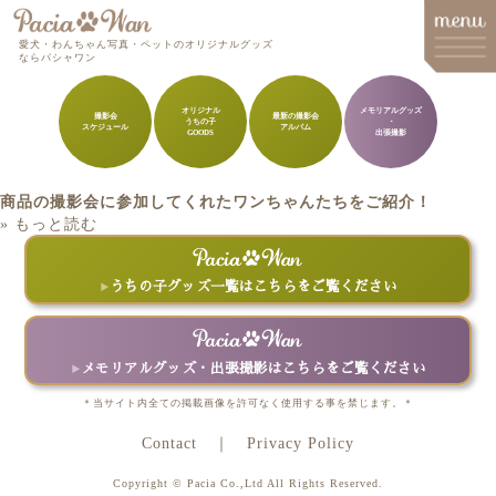
愛犬・わんちゃん写真・ペットのオリジナルグッズ
ならパシャワン
オリジナル
メモリアルグッズ
撮影会
最新の撮影会
うちの子
・
スケジュール
アルバム
メインメニュー
GOODS
出張撮影
Top
商品の撮影会に参加してくれたワンちゃんたちをご紹介！
Goods
» もっと読む
Memorial Goods・出張撮影
うちの子グッズ一覧はこちらをご覧ください
撮影会スケジュール
How to order
メモリアルグッズ・出張撮影はこちらをご覧ください
Q&A
＊当サイト内全ての掲載画像を許可なく使用する事を禁じます。＊
About
Contact
Privacy Policy
Contact
Copyright © Pacia Co.,Ltd All Rights Reserved.