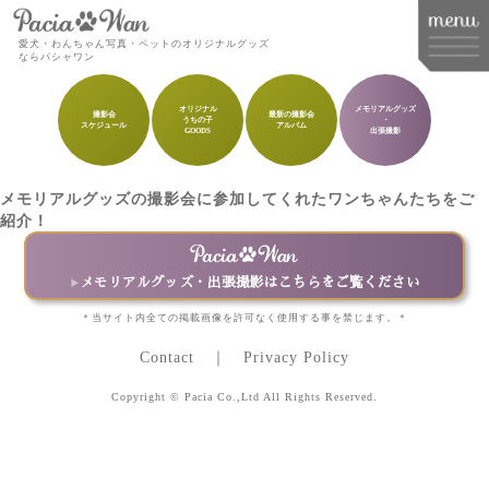
愛犬・わんちゃん写真・ペットのオリジナルグッズ
ならパシャワン
オリジナル
メモリアルグッズ
撮影会
最新の撮影会
うちの子
・
スケジュール
アルバム
メインメニュー
GOODS
出張撮影
Top
メモリアルグッズの撮影会に参加してくれたワンちゃんたちをご
Goods
紹介！
Memorial Goods・出張撮影
メモリアルグッズ・出張撮影はこちらをご覧ください
撮影会スケジュール
＊当サイト内全ての掲載画像を許可なく使用する事を禁じます。＊
How to order
Contact
Privacy Policy
Q&A
Copyright © Pacia Co.,Ltd All Rights Reserved.
About
Contact