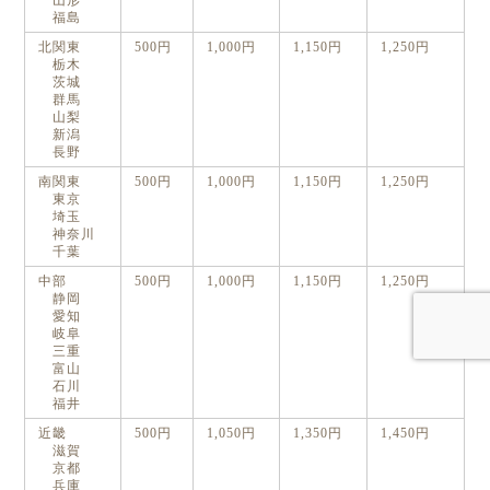
山形
Staff blog
福島
北関東
500円
1,000円
1,150円
1,250円
Privacy Policy
栃木
茨城
群馬
ワンちゃん写真集
山梨
新潟
今月のパシャワン月間グランプリ
長野
南関東
500円
1,000円
1,150円
1,250円
最新月撮影会アルバム
東京
埼玉
神奈川
千葉
取扱商品一覧
中部
500円
1,000円
1,150円
1,250円
日用雑貨＆文具
静岡
愛知
マグカップ
岐阜
三重
クリアファイル
富山
石川
福井
眼鏡ケース
近畿
500円
1,050円
1,350円
1,450円
滋賀
インテリア雑貨
京都
兵庫