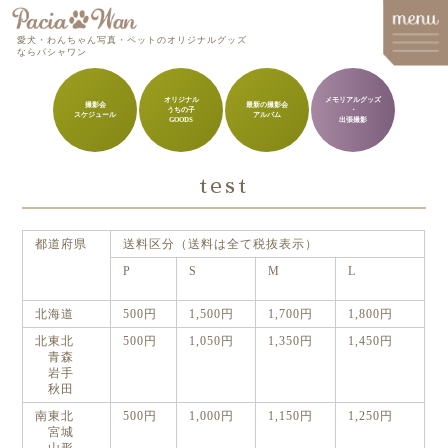
愛犬・わんちゃん写真・ペットのオリジナルグッズ
ならパシャワン
オリジナル
メモリアルグッズ
撮影会
最新の撮影会
うちの子
・
スケジュール
アルバム
メインメニュー
GOODS
出張撮影
Top
test
Goods
Memorial Goods・出張撮影
都道府県
送料区分（送料は全て税抜表示）
撮影会スケジュール
P
S
M
L
How to order
北海道
500円
1,500円
1,700円
1,800円
北東北
500円
1,050円
1,350円
1,450円
Q&A
青森
岩手
About
秋田
南東北
500円
1,000円
1,150円
1,250円
Contact
宮城