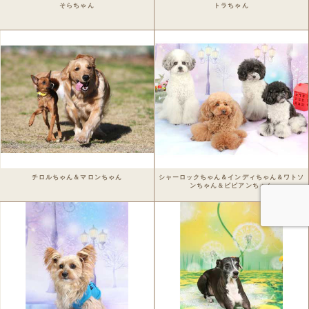
そらちゃん
トラちゃん
Staff blog
Privacy Policy
ワンちゃん写真集
今月のパシャワン月間グランプリ
最新月撮影会アルバム
取扱商品一覧
チロルちゃん＆マロンちゃん
シャーロックちゃん＆インディちゃん＆ワトソ
日用雑貨＆文具
ンちゃん＆ビビアンちゃん
マグカップ
クリアファイル
眼鏡ケース
インテリア雑貨