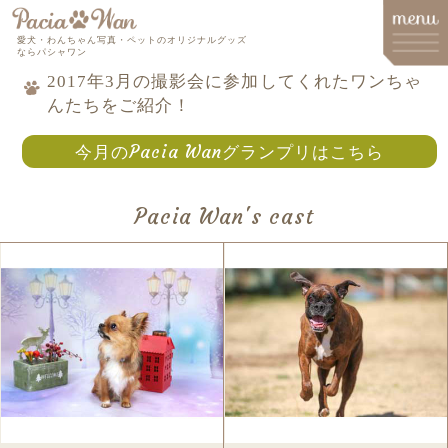
愛犬・わんちゃん写真・ペットのオリジナルグッズ
ならパシャワン
2017年3月の撮影会に参加してくれたワンちゃ
んたちをご紹介！
メインメニュー
今月のPacia Wanグランプリはこちら
Top
Goods
Pacia Wan's cast
Memorial Goods・出張撮影
撮影会スケジュール
How to order
Q&A
About
Contact