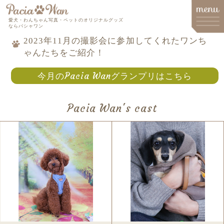
愛犬・わんちゃん写真・ペットのオリジナルグッズ
ならパシャワン
2023年11月の撮影会に参加してくれたワンち
ゃんたちをご紹介！
メインメニュー
今月のPacia Wanグランプリはこちら
Top
Goods
Pacia Wan's cast
Memorial Goods・出張撮影
撮影会スケジュール
How to order
Q&A
About
Contact