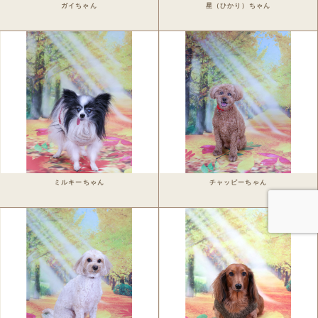
ガイちゃん
星（ひかり）ちゃん
Staff blog
Privacy Policy
ワンちゃん写真集
今月のパシャワン月間グランプリ
最新月撮影会アルバム
取扱商品一覧
ミルキーちゃん
チャッピーちゃん
日用雑貨＆文具
マグカップ
クリアファイル
眼鏡ケース
インテリア雑貨