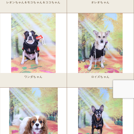
レオンちゃん＆モコちゃん＆ココちゃん
オレオちゃん
Staff blog
Privacy Policy
ワンちゃん写真集
今月のパシャワン月間グランプリ
最新月撮影会アルバム
取扱商品一覧
ワンダちゃん
ロイズちゃん
日用雑貨＆文具
マグカップ
クリアファイル
眼鏡ケース
インテリア雑貨