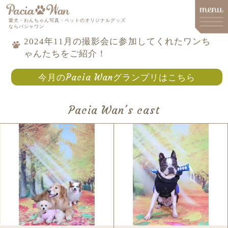
愛犬・わんちゃん写真・ペットのオリジナルグッズ
ならパシャワン
2024年11月の撮影会に参加してくれたワンち
ゃんたちをご紹介！
メインメニュー
今月のPacia Wanグランプリはこちら
Top
Goods
Pacia Wan's cast
Memorial Goods・出張撮影
撮影会スケジュール
How to order
Q&A
About
Contact