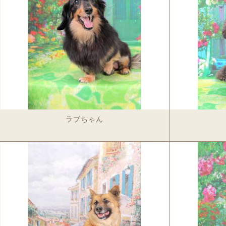
ラブちゃん