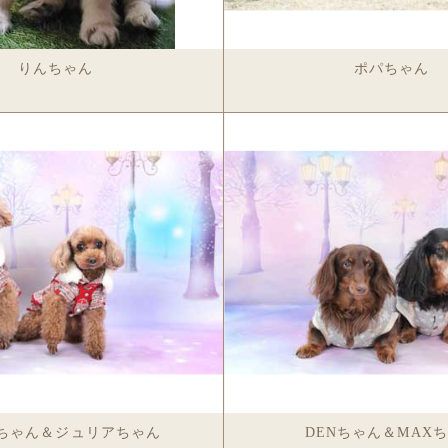
りんちゃん
ポパちゃん
ちゃん＆ジュリアちゃん
DENちゃん＆MAX