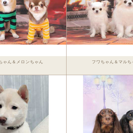
グ
Aトートバッグ
Cトートバッグ
ファスナーバッグ
ポーチ
キャリーバ
ファブリック＆マット
ブランケット
スポーツタオル/バスタオル
クッション
Tシャツ
スヌー
革製品
ンケース
革2つ折サイフ/革長サイフ
革パスケース
革カードケース
革
スマホ＆タブレットケース
手帳型スマホケース
スマホハードケース
ゴルフ用品＆ペット用品
バーカバー
パターカバー
カジノチップマーカー
ゴルフタオル
フー
データ＆プリント
ポスター
カレンダー
データ
ちゃん＆メロンちゃん
フワちゃん＆マルち
メモリアルグッズ＆出張撮影
メモリアル オーバル
メモリアル ハート
出張撮影