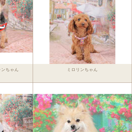
レンちゃん
ミロリンちゃん