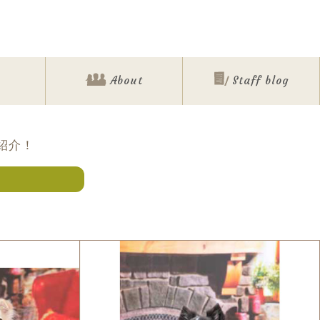
About
Staff blog
紹介！
ォト