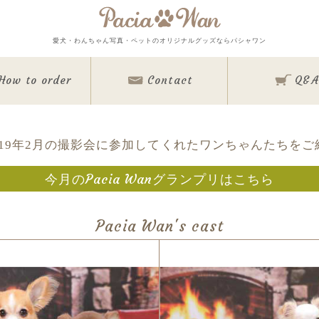
メインメニュー
愛犬・わんちゃん写真・ペットのオリジナルグッズならパシャワン
Top
Goods
How to order
Contact
Q&A
Memorial Goods・出張撮影
撮影会スケジュール
How to order
Q&A
About
019年2月の撮影会に参加してくれたワンちゃんたちをご
Contact
Staff blog
今月のPacia Wanグランプリはこちら
Privacy Policy
ワンちゃん写真集
今月のパシャワン月間グランプリ
Pacia Wan's cast
最新月撮影会アルバム
取扱商品一覧
日用雑貨＆文具
マグカップ
クリアファイル
眼鏡ケース
インテリア雑貨
クリルフォト
アクリル時計
キャンバスフォト
クリスタルレーザーフ
バッグ＆ポーチ