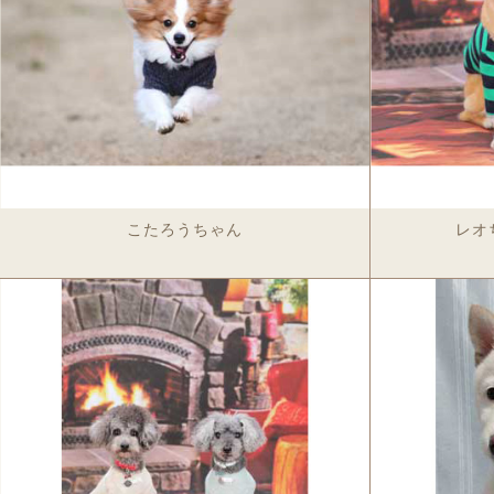
ショルダーバッ
革キーホルダー
革ストラップ
革コイ
ドライ
こたろうちゃん
レオ