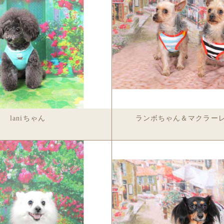
laniちゃん
ランボちゃん＆マクラー