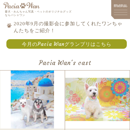
愛犬・わんちゃん写真・ペットのオリジナルグッズ
ならパシャワン
2020年9月の撮影会に参加してくれたワンちゃ
んたちをご紹介！
メインメニュー
今月のPacia Wanグランプリはこちら
Top
Goods
Pacia Wan's cast
Memorial Goods・出張撮影
撮影会スケジュール
How to order
Q&A
About
Contact