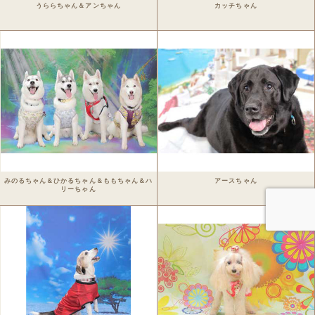
うららちゃん＆アンちゃん
カッチちゃん
Staff blog
Privacy Policy
ワンちゃん写真集
今月のパシャワン月間グランプリ
最新月撮影会アルバム
取扱商品一覧
みのるちゃん＆ひかるちゃん＆ももちゃん＆ハ
アースちゃん
日用雑貨＆文具
リーちゃん
マグカップ
クリアファイル
眼鏡ケース
インテリア雑貨