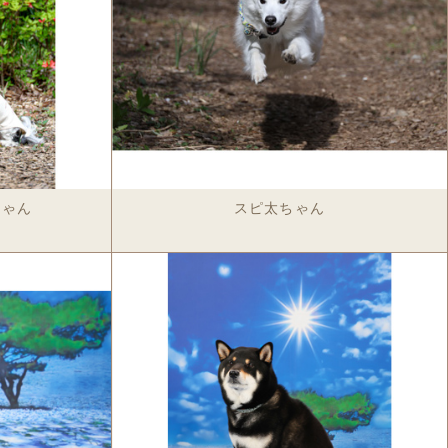
ッグ
ビッグポーチ
ド
名刺入れ
革キーケース
革トートバッグ
ドボウル
ちゃん
スピ太ちゃん