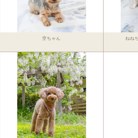
空ちゃん
ねね