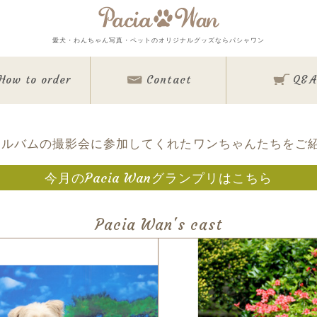
メインメニュー
愛犬・わんちゃん写真・ペットのオリジナルグッズならパシャワン
Top
Goods
How to order
Contact
Q&A
Memorial Goods・出張撮影
撮影会スケジュール
How to order
Q&A
About
アルバムの撮影会に参加してくれたワンちゃんたちをご
Contact
Staff blog
今月のPacia Wanグランプリはこちら
Privacy Policy
ワンちゃん写真集
今月のパシャワン月間グランプリ
Pacia Wan's cast
最新月撮影会アルバム
取扱商品一覧
日用雑貨＆文具
マグカップ
クリアファイル
眼鏡ケース
インテリア雑貨
クリルフォト
アクリル時計
キャンバスフォト
クリスタルレーザーフ
バッグ＆ポーチ