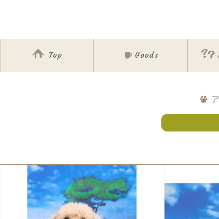
Top
Goods
ア