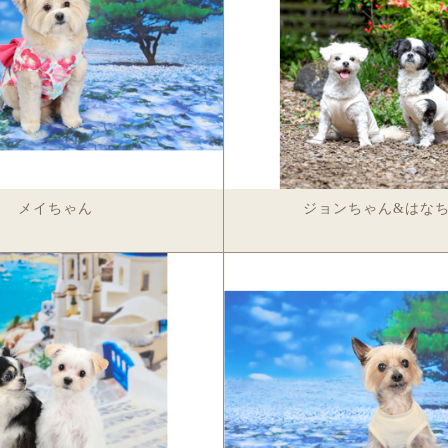
グ
Aトートバッグ
Cトートバッグ
ファスナーバッグ
ポーチ
キャリーバ
ファブリック＆マット
ブランケット
スポーツタオル/バスタオル
クッション
Tシャツ
スヌー
革製品
ンケース
革2つ折サイフ/革長サイフ
革パスケース
革カードケース
革
スマホ＆タブレットケース
手帳型スマホケース
スマホハードケース
ゴルフ用品＆ペット用品
バーカバー
パターカバー
カジノチップマーカー
ゴルフタオル
フー
データ＆プリント
ポスター
カレンダー
データ
メイちゃん
ジョンちゃん&はな
メモリアルグッズ＆出張撮影
メモリアル オーバル
メモリアル ハート
出張撮影